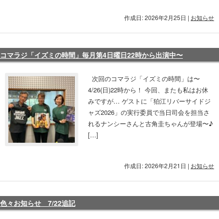
作成日: 2026年2月25日
|
お知らせ
コマラジ「イズミの時間」毎月第4日曜日22時から出演中〜
次回のコマラジ「イズミの時間」は〜
4/26(日)22時から！ 今回、またも私はお休
みですが… ゲストに「狛江リバーサイドジ
ャズ2026」の実行委員で当日司会を担当さ
れるナンシーさんと古角圭ちゃんが登場〜♪
[…]
作成日: 2026年2月21日
|
お知らせ
色々お知らせ 7/22追記