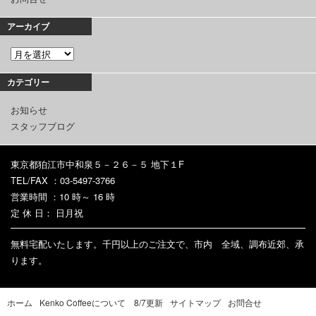
アーカイブ
カテゴリー
お知らせ
スタッフブログ
東京都狛江市中和泉５－２６－５ 地下１F
TEL/FAX ：03-5497-3766
営業時間 ：10 時～ 16 時
定 休 日： 日月祝
無料宅配いたします。千円以上のご注文で、市内 全域、調布近郊、承
ります。
ホーム
Kenko Coffeeについて 8/7更新
サイトマップ
お問合せ