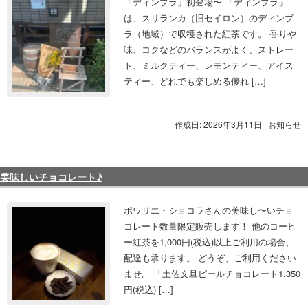
「ディンブラ」初登場〜 「ディンブラ」
は、スリランカ（旧セイロン）のディンブ
ラ（地域）で収穫された紅茶です。 香りや
味、コクなどのバランスがよく、ストレー
ト、ミルクティー、レモンティー、アイス
ティー、どれでも楽しめる優れ […]
作成日: 2026年3月11日
|
お知らせ
美味しいチョコレート♪
ポワリエ・ショコラさんの美味し〜いチョ
コレート数量限定販売します！ 他のコーヒ
ー紅茶を1,000円(税込)以上ご利用の場合、
配達も承ります。 どうぞ、ご利用ください
ませ。 「土佐文旦ピールチョコレート1,350
円(税込) […]