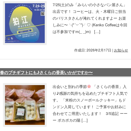
7/25(土)のみ「みらいの小さなパン屋さん」
出店です！ コーヒーは、火・木曜日ご担当
のバリスタさんが淹れてくれますよー お楽
しみに〜╰(*´︶`*)╯♡ (Kenko Coffeeは今回
は不参加ですm(_ _)m) […]
作成日: 2026年2月17日
|
お知らせ
春のプチギフトにも♪さくらの香茶いかがですか〜
出会いと別れの季節
「さくらの香茶」入
り♪感謝の気持ちを込めたプチギフト人気で
す。 「米粉のスノーボールクッキー」もド
ンドン入荷しています！ ご予算やお好みに
合わせてご用意いたします！ 3/5追記 ーー
ー ポカポカの陽 […]