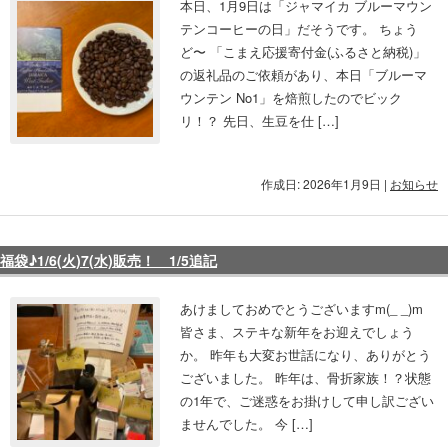
本日、1月9日は「ジャマイカ ブルーマウン
テンコーヒーの日」だそうです。 ちょう
ど〜 「こまえ応援寄付金(ふるさと納税)」
の返礼品のご依頼があり、本日「ブルーマ
ウンテン No1」を焙煎したのでビック
リ！？ 先日、生豆を仕 […]
作成日: 2026年1月9日
|
お知らせ
福袋♪1/6(火)7(水)販売！ 1/5追記
あけましておめでとうございますm(_ _)m
皆さま、ステキな新年をお迎えでしょう
か。 昨年も大変お世話になり、ありがとう
ございました。 昨年は、骨折家族！？状態
の1年で、ご迷惑をお掛けして申し訳ござい
ませんでした。 今 […]