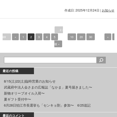
作成日: 2025年12月24日
|
お知らせ
2 /
69
«
1
2
3
4
5
...
10
20
30
...
»
後 »
最近の投稿
8/15(土)22(土)臨時営業のお知らせ
武蔵府中法人会さまの広報誌「なかま」夏号届きました〜
新物オリーブオイル入荷〜
夏ギフト受付中〜
6月28日狛江市長選挙も「センキョ割」参加〜 6/25追記
最近のコメント