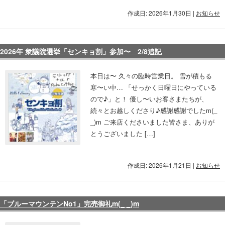
作成日: 2026年1月30日
|
お知らせ
2026年 衆議院選挙「センキョ割」参加〜 2/8追記
本日は〜 久々の臨時営業日。 雪が積もる
寒〜い中… 「せっかく日曜日にやっている
ので♪」と！ 優し〜いお客さまたちが、
続々とお越しくださり♪感謝感謝でしたm(_
_)m ご来店くださいました皆さま、ありが
とうございました […]
作成日: 2026年1月21日
|
お知らせ
「ブルーマウンテンNo1」完売御礼m(_ _)m