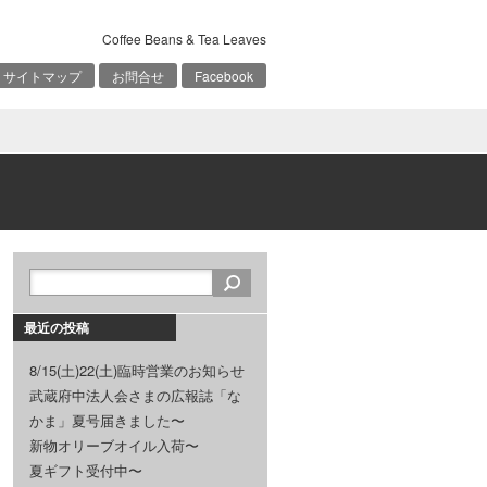
Coffee Beans & Tea Leaves
サイトマップ
お問合せ
Facebook
最近の投稿
8/15(土)22(土)臨時営業のお知らせ
武蔵府中法人会さまの広報誌「な
かま」夏号届きました〜
新物オリーブオイル入荷〜
夏ギフト受付中〜