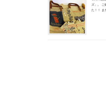
ズ」。 
た！！ ま