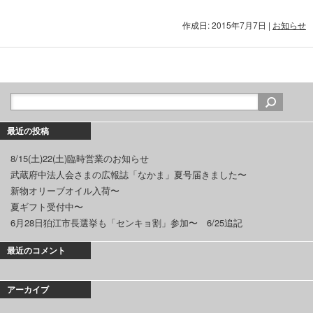
作成日: 2015年7月7日
|
お知らせ
最近の投稿
8/15(土)22(土)臨時営業のお知らせ
武蔵府中法人会さまの広報誌「なかま」夏号届きました〜
新物オリーブオイル入荷〜
夏ギフト受付中〜
6月28日狛江市長選挙も「センキョ割」参加〜 6/25追記
最近のコメント
アーカイブ