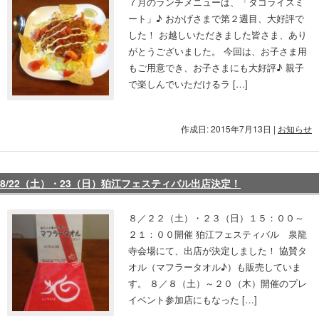
７月のランチメニューは、「タコライスミ
ート」♪ おかげさまで第２週目、大好評で
した！ お越しいただきました皆さま、あり
がとうございました。 今回は、お子さま用
もご用意でき、お子さまにも大好評♪ 親子
で楽しんでいただけるラ […]
作成日: 2015年7月13日
|
お知らせ
8/22（土）・23（日）狛江フェスティバル出店決定！
８／２２（土）・２３（日）１５：００～
２１：００開催 狛江フェスティバル 泉龍
寺会場にて、出店が決定しました！ 協賛タ
オル（マフラータオル♪）も販売していま
す。 ８／８（土）～２０（木）開催のプレ
イベント参加店にもなった […]