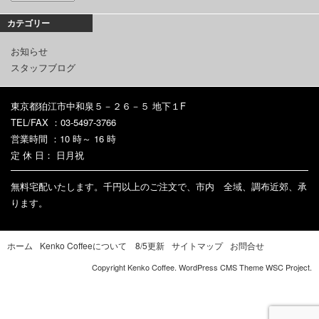
カテゴリー
お知らせ
スタッフブログ
東京都狛江市中和泉５－２６－５ 地下１F
TEL/FAX ：03-5497-3766
営業時間 ：10 時～ 16 時
定 休 日： 日月祝
無料宅配いたします。千円以上のご注文で、市内 全域、調布近郊、承
ります。
ホーム
Kenko Coffeeについて 8/5更新
サイトマップ
お問合せ
Copyright Kenko Coffee. WordPress CMS Theme
WSC Project
.