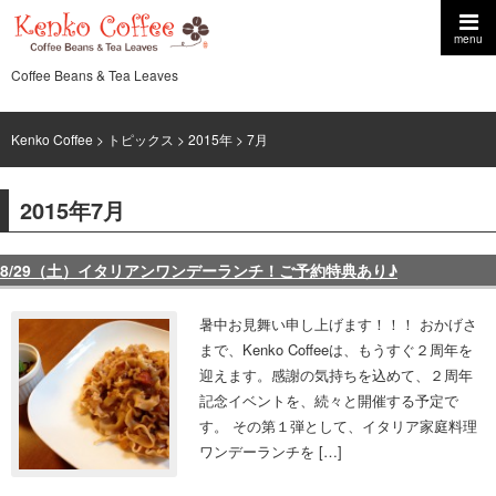
menu
Coffee Beans & Tea Leaves
Kenko Coffee
>
トピックス
>
2015年
> 7月
2015年7月
8/29（土）イタリアンワンデーランチ！ご予約特典あり♪
暑中お見舞い申し上げます！！！ おかげさ
まで、Kenko Coffeeは、もうすぐ２周年を
迎えます。感謝の気持ちを込めて、２周年
記念イベントを、続々と開催する予定で
す。 その第１弾として、イタリア家庭料理
ワンデーランチを […]