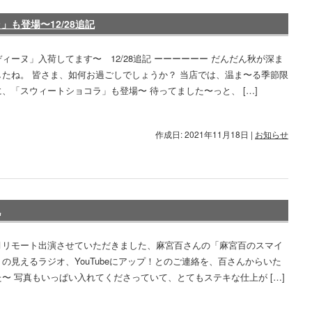
も登場〜12/28追記
ィーヌ」入荷してます〜 12/28追記 ーーーーーー だんだん秋が深ま
したね。 皆さま、如何お過ごしでしょうか？ 当店では、温ま〜る季節限
、「スウィートショコラ」も登場〜 待ってました〜っと、 […]
作成日: 2021年11月18日
|
お知らせ
記
月リモート出演させていただきました、麻宮百さんの「麻宮百のスマイ
の見えるラジオ、YouTubeにアップ！とのご連絡を、百さんからいた
〜 写真もいっぱい入れてくださっていて、とてもステキな仕上が […]