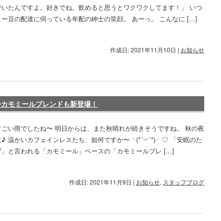
でいたんですよ。好きでね。飲めると思うとワクワクしてます！」 いつ
ー豆の配達に伺っている年配の紳士の笑顔。 あーっ。 こんなに […]
作成日: 2021年11月10日
|
お知らせ
♪カモミールブレンドも新登場！
すごい雨でしたね〜 明日からは、また秋晴れが続きそうですね。 秋の夜
♪ 温かいカフェインレスたち、如何ですか〜╰(*´︶`*)╯♡ 「安眠のた
」と言われる「カモミール」ベースの「カモミールブレ […]
作成日: 2021年11月9日
|
お知らせ
,
スタッフブログ