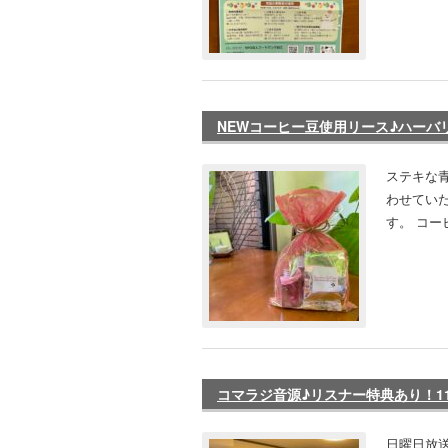
NEWコーヒー豆使用リース♪ハーバリ
ステキな青
わせてい
す。 コー
コマラジ音源♪リスナー特典あり！11
日曜日放送