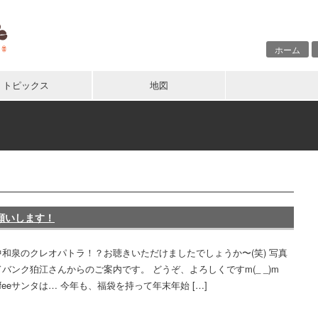
ホーム
トピックス
地図
願いします！
和泉のクレオパトラ！？お聴きいただけましたでしょうか〜(笑) 写真
バンク狛江さんからのご案内です。 どうぞ、よろしくですm(_ _)m
Coffeeサンタは… 今年も、福袋を持って年末年始 […]