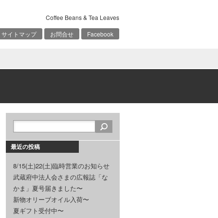
Coffee Beans & Tea Leaves
サイトマップ
お問合せ
Facebook
最近の投稿
8/15(土)22(土)臨時営業のお知らせ
武蔵府中法人会さまの広報誌「な
かま」夏号届きました〜
新物オリーブオイル入荷〜
夏ギフト受付中〜