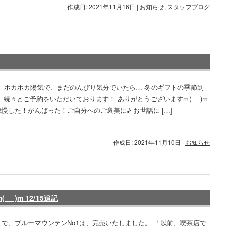
作成日: 2021年11月16日
|
お知らせ
,
スタッフブログ
。 ポカポカ陽気で、まだのんびり気分でいたら… 冬のギフトの季節到
 続々とご予約をいただいております！ ありがとうございますm(_ _)m
慢した！がんばった！ご自分へのご褒美に♪ お世話に […]
作成日: 2021年11月10日
|
お知らせ
_)m 12/15追記
で、ブルーマウンテンNo1は、完売いたしました。 「以前、喫茶店で