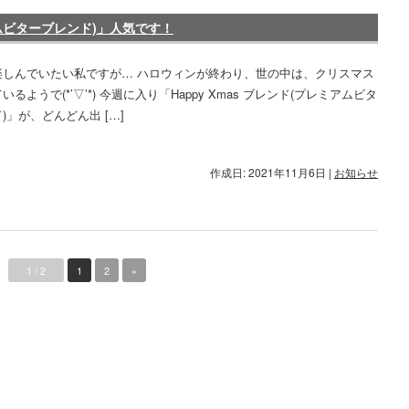
ミアムビターブレンド)」人気です！
楽しんでいたい私ですが… ハロウィンが終わり、世の中は、クリスマス
るようで(*’▽’*) 今週に入り「Happy Xmas ブレンド(プレミアムビタ
)」が、どんどん出 […]
作成日: 2021年11月6日
|
お知らせ
1 / 2
1
2
»