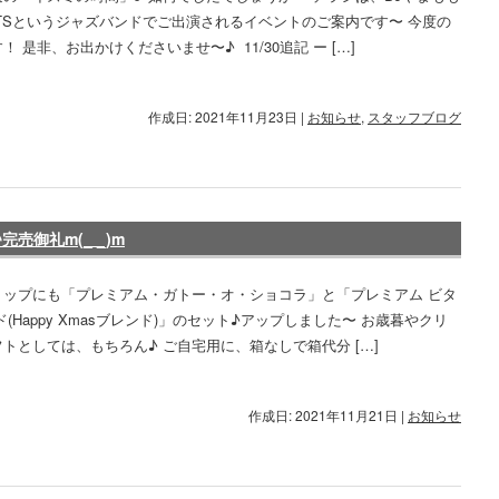
TSというジャズバンドでご出演されるイベントのご案内です〜 今度の
！ 是非、お出かけくださいませ〜♪ 11/30追記 ー […]
作成日: 2021年11月23日
|
お知らせ
,
スタッフブログ
売御礼m(_ _)m
ョップにも「プレミアム・ガトー・オ・ショコラ」と「プレミアム ビタ
ド(Happy Xmasブレンド)」のセット♪アップしました〜 お歳暮やクリ
トとしては、もちろん♪ ご自宅用に、箱なしで箱代分 […]
作成日: 2021年11月21日
|
お知らせ