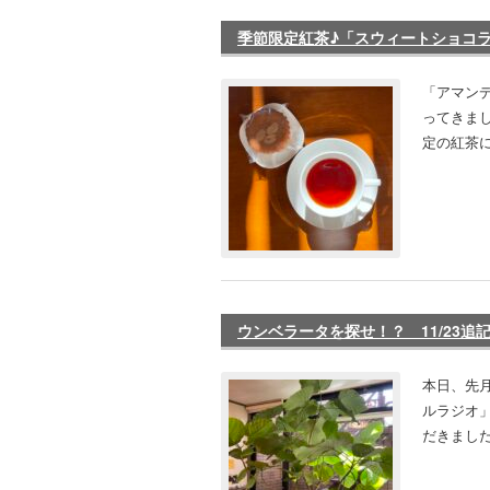
季節限定紅茶♪「スウィートショコラ」
「アマンデ
ってきま
定の紅茶に
ウンベラータを探せ！？ 11/23追
本日、先
ルラジオ」
だきました