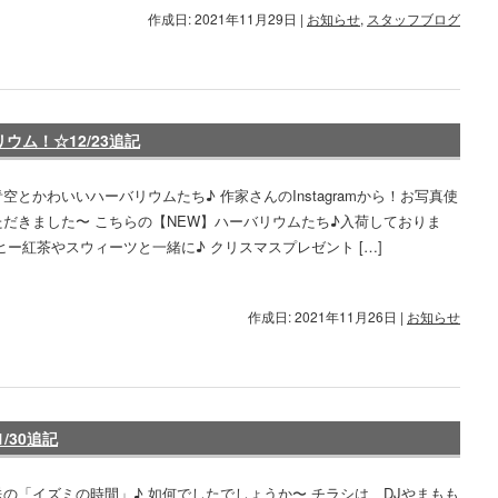
作成日: 2021年11月29日
|
お知らせ
,
スタッフブログ
ウム！☆12/23追記
空とかわいいハーバリウムたち♪ 作家さんのInstagramから！お写真使
ただきました〜 こちらの【NEW】ハーバリウムたち♪入荷しておりま
ヒー紅茶やスウィーツと一緒に♪ クリスマスプレゼント […]
作成日: 2021年11月26日
|
お知らせ
/30追記
の「イズミの時間」♪ 如何でしたでしょうか〜 チラシは、DJやまもも