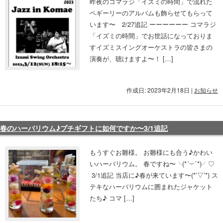
昨夜のコマラジ「イズミの時間」で流れた
ペギーリーのアルバムも飾らせてもらって
います〜 2/27追記 ーーーーーー コマラジ
「イズミの時間」でお世話になっておりま
すイズミスイングオーケストラの皆さまの
演奏が、聴けますよ〜！ […]
作成日: 2023年2月18日
|
お知らせ
春のハーバリウム♪プチギフトに如何ですか〜3/1追記
もうすぐお雛様。 お雛様にも合う♪かわい
いハーバリウム。 春ですね〜╰(*´︶`*)╯♡
3/1追記 当店に♪春が来ています〜(*’▽’*) ス
テキなハーバリウムに囲まれたジャケット
たち♪ コマ […]