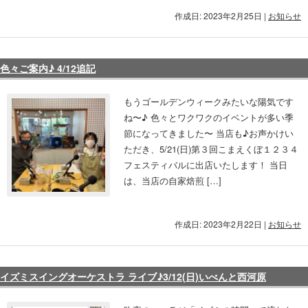
作成日: 2023年2月25日
|
お知らせ
色々ご案内♪ 4/12追記
もうゴールデンウィークみたいな陽気です
ね〜♪ 色々とワクワクのイベントが多い季
節になってきました〜 当店も♪お声かけい
ただき、5/21(日)第３回こまえくぼ１２３４
フェスティバルに出店いたします！ 当日
は、当店の自家焙煎 […]
作成日: 2023年2月22日
|
お知らせ
イズミスイングオーケストラ ライブ♪3/12(日)いべんと西河原