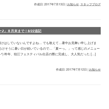
作成日: 2017年7月13日
|
お知らせ
,
スタッフブログ
♪」８月末まで！8/22追記
明けはしていないんですよね… でも敢えて…暑中お見舞い申し上げま
とろけそうに暑い日が続いているので…「夏ーっ。」って感じのメニュー
^-^) 昨年、狛江フェスティバル出店の際に完成し、大人気だった […]
作成日: 2017年7月12日
|
お知らせ