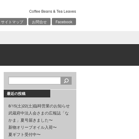
Coffee Beans & Tea Leaves
サイトマップ
お問合せ
Facebook
最近の投稿
8/15(土)22(土)臨時営業のお知らせ
武蔵府中法人会さまの広報誌「な
かま」夏号届きました〜
新物オリーブオイル入荷〜
夏ギフト受付中〜