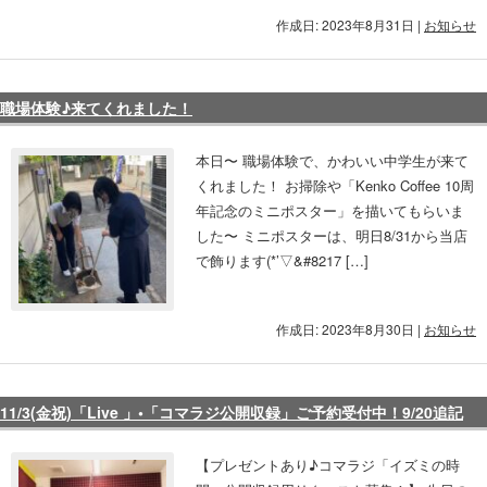
作成日: 2023年8月31日
|
お知らせ
職場体験♪来てくれました！
本日〜 職場体験で、かわいい中学生が来て
くれました！ お掃除や「Kenko Coffee 10周
年記念のミニポスター」を描いてもらいま
した〜 ミニポスターは、明日8/31から当店
で飾ります(*’▽&#8217 […]
作成日: 2023年8月30日
|
お知らせ
11/3(金祝)「Live 」•「コマラジ公開収録」ご予約受付中！9/20追記
【プレゼントあり♪コマラジ「イズミの時