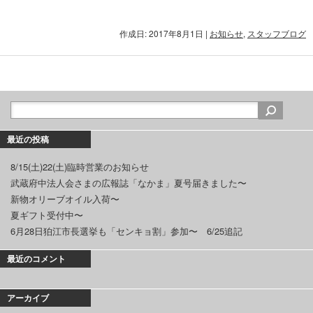
作成日: 2017年8月1日
|
お知らせ
,
スタッフブログ
最近の投稿
8/15(土)22(土)臨時営業のお知らせ
武蔵府中法人会さまの広報誌「なかま」夏号届きました〜
新物オリーブオイル入荷〜
夏ギフト受付中〜
6月28日狛江市長選挙も「センキョ割」参加〜 6/25追記
最近のコメント
アーカイブ