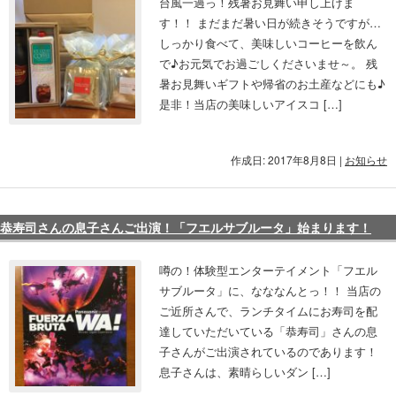
台風一過っ！残暑お見舞い申し上げま
す！！ まだまだ暑い日が続きそうですが…
しっかり食べて、美味しいコーヒーを飲ん
で♪お元気でお過ごしくださいませ～。 残
暑お見舞いギフトや帰省のお土産などにも♪
是非！当店の美味しいアイスコ […]
作成日: 2017年8月8日
|
お知らせ
恭寿司さんの息子さんご出演！「フエルサブルータ」始まります！
噂の！体験型エンターテイメント「フエル
サブルータ」に、なななんとっ！！ 当店の
ご近所さんで、ランチタイムにお寿司を配
達していただいている「恭寿司」さんの息
子さんがご出演されているのであります！
息子さんは、素晴らしいダン […]