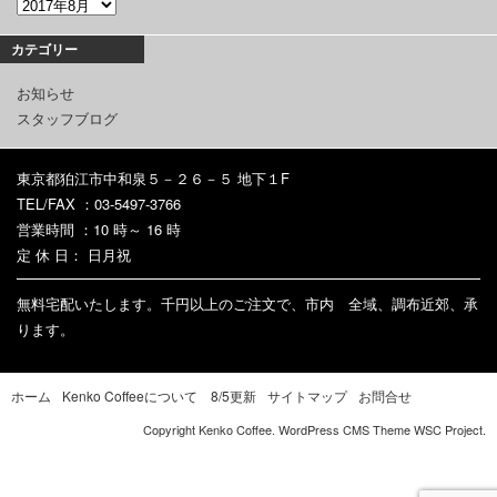
カテゴリー
お知らせ
スタッフブログ
東京都狛江市中和泉５－２６－５ 地下１F
TEL/FAX ：03-5497-3766
営業時間 ：10 時～ 16 時
定 休 日： 日月祝
無料宅配いたします。千円以上のご注文で、市内 全域、調布近郊、承
ります。
ホーム
Kenko Coffeeについて 8/5更新
サイトマップ
お問合せ
Copyright Kenko Coffee. WordPress CMS Theme
WSC Project
.