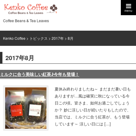
menu
Coffee Beans & Tea Leaves
Kenko Coffee
>
トピックス
>
2017年
> 8月
2017年8月
ミルクに合う美味しい紅茶♪今年も登場！
夏休み終わりましたね～ まだまだ暑い日も
ありますが…風は確実に秋になっている今
日この頃。皆さま、如何お過ごしでしょう
か？ 妙に涼しい日が続いたりもしたので、
当店では、ミルクに合う紅茶が、もう登場
しています～ 涼しい日には […]