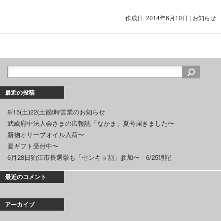
作成日: 2014年6月10日
|
お知らせ
最近の投稿
8/15(土)22(土)臨時営業のお知らせ
武蔵府中法人会さまの広報誌「なかま」夏号届きました〜
新物オリーブオイル入荷〜
夏ギフト受付中〜
6月28日狛江市長選挙も「センキョ割」参加〜 6/25追記
最近のコメント
アーカイブ