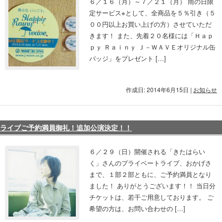
６／１６（月）～７／２１（月） 雨の日限
定サービス※として、全商品を５％引き（５
００円以上お買い上げの方）させていただ
きます！ また、先着２０名様には「Ｈａｐ
ｐｙ Ｒａｉｎｙ Ｊ－ＷＡＶＥオリジナル缶
バッジ」をプレゼント […]
作成日: 2014年6月15日
|
お知らせ
ライブご予約満員御礼！追加公演決定！！
６／２９（日）開催される「きたはらい
く」さんのプライベートライブ、おかげさ
まで、１部２部ともに、ご予約満員となり
ました！ ありがとうございます！！ 当日分
チケットは、若干ご用意しております。 ご
希望の方は、お問い合わせの […]