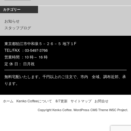
カテゴリー
お知らせ
スタッフブログ
東京都狛江市中和泉５－２６－５ 地下１F
TEL/FAX ：03-5497-3766
営業時間 ：10 時～ 16 時
定 休 日： 日月祝
無料宅配いたします。千円以上のご注文で、市内 全域、調布近郊、承
ります。
ホーム
Kenko Coffeeについて 8/7更新
サイトマップ
お問合せ
Copyright Kenko Coffee. WordPress CMS Theme
WSC Project
.