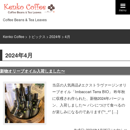
menu
Coffee Beans & Tea Leaves
Kenko Coffee
>
トピックス
>
2024年
> 4月
2024年4月
新物オリーブオイル入荷しました〜
当店の人気商品♪エクストラヴァージンオリ
ーブオイル「Imbaccari Terra BIO」 昨年秋
に収穫され作られた、新物2024年バージョ
ン、入荷しました〜 パンにつけて食べるの
が楽しみになるのであります(*^_^* […]
作成日: 2024年4月25日
|
お知らせ