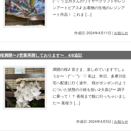
(*’▽’*) 立丹さんのワイヤークラフトやレジ
ンアートピアス♪ お着物の生地のレジンア
ート作品！ これま […]
作成日: 2024年4月11日
|
お知らせ
桜満開〜♪営業再開しております〜 4/8追記
満開の桜♪ 皆さま、楽しめていますでしょ
うか〜╰(*´︶`*)╯♡ 私は、昨日、多摩川住
宅へ配達に行く途中、 桜がボンボンのよう
についた状態の小枝を拾い♪大喜び〜 調子
に乗って！？ 夜桜まで観に行っちゃいまし
た〜 夜桜ラ […]
作成日: 2024年4月5日
|
お知らせ