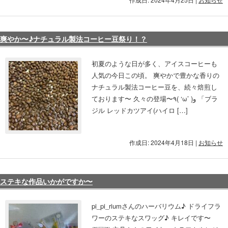
爽やか〜♪ナチュラル製法コーヒー豆祭り！？
初夏のような日が多く、アイスコーヒーも
人気の今日この頃。 爽やかで豊かな香りの
ナチュラル製法コーヒー豆を、続々焙煎し
ております〜 久々の登場〜٩( ‘ω’ )و 「ブラ
ジル レッドカツアイ(ハイロ […]
作成日: 2024年4月18日
|
お知らせ
ステキな作品いかがですか〜
pi_pi_riumさんのハーバリウム♪ ドライフラ
ワーのステキなスワッグ♪ キレイです〜