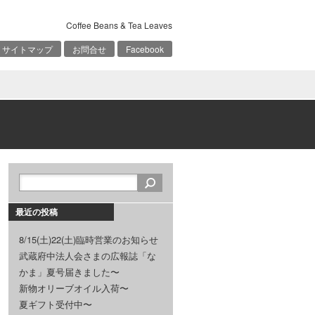
Coffee Beans & Tea Leaves
サイトマップ
お問合せ
Facebook
最近の投稿
8/15(土)22(土)臨時営業のお知らせ
武蔵府中法人会さまの広報誌「な
かま」夏号届きました〜
新物オリーブオイル入荷〜
夏ギフト受付中〜