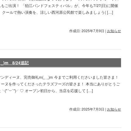
もご出演！ 「狛江バンドフェスティバル」が、今年も7/27(日)に開催
 クールで熱い演奏を、涼しい西河原公民館で楽しみましょう( […]
作成日: 2025年7月9日
|
お知らせ
)m 8/24追記
ンディーヌ、完売御礼m(_ _)m 今までご利用くださいました皆さま！
ィーヌを作ってくださったテラズフーズの皆さま！ 本当にありがとうご
╰(*´︶`*)╯♡ オープン初日から、当店を応援して […]
作成日: 2025年7月3日
|
お知らせ