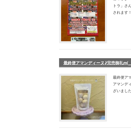
トラ」さん
されます！
最終便アマンディーヌ♪完売御礼m(_ _
最終便アマ
アマンデ
ざいました