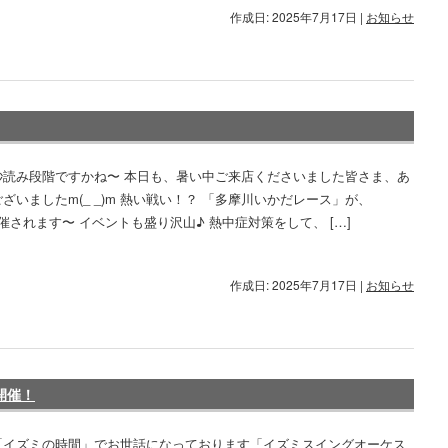
作成日: 2025年7月17日
|
お知らせ
秒読み段階ですかね〜 本日も、暑い中ご来店くださいました皆さま、あ
ざいましたm(_ _)m 熱い戦い！？ 「多摩川いかだレース」が、
日)開催されます〜 イベントも盛り沢山♪ 熱中症対策をして、 […]
作成日: 2025年7月17日
|
お知らせ
 開催！
「イズミの時間」でお世話になっております「イズミスイングオーケス