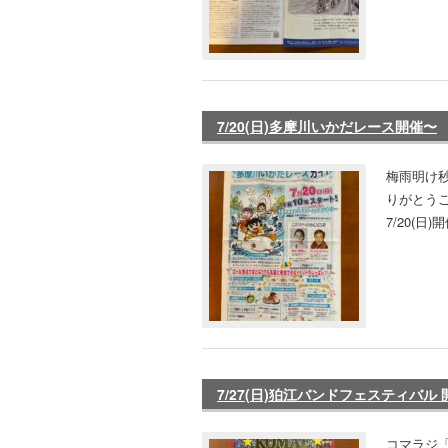
7/20(日)多摩川いかだレース開催〜
梅雨明け
りがとうご
7/20(
7/27(日)狛江バンドフェスティバル
コマラジ