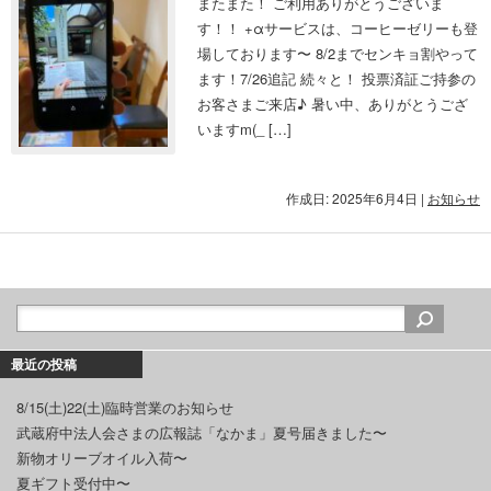
またまた！ ご利用ありがとうございま
す！！ +αサービスは、コーヒーゼリーも登
場しております〜 8/2までセンキョ割やって
ます！7/26追記 続々と！ 投票済証ご持参の
お客さまご来店♪ 暑い中、ありがとうござ
いますm(_ […]
作成日: 2025年6月4日
|
お知らせ
最近の投稿
8/15(土)22(土)臨時営業のお知らせ
武蔵府中法人会さまの広報誌「なかま」夏号届きました〜
新物オリーブオイル入荷〜
夏ギフト受付中〜