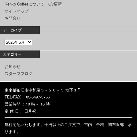
Kenko Coffeeについて 8/7更新
サイトマップ
お問合せ
アーカイブ
カテゴリー
お知らせ
スタッフブログ
東京都狛江市中和泉５－２６－５ 地下１F
TEL/FAX ：03-5497-3766
営業時間 ：10 時～ 16 時
定 休 日： 日月祝
無料宅配いたします。千円以上のご注文で、市内 全域、調布近郊、承
ります。