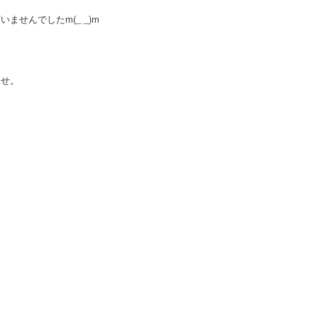
せんでしたm(_ _)m
ませ。