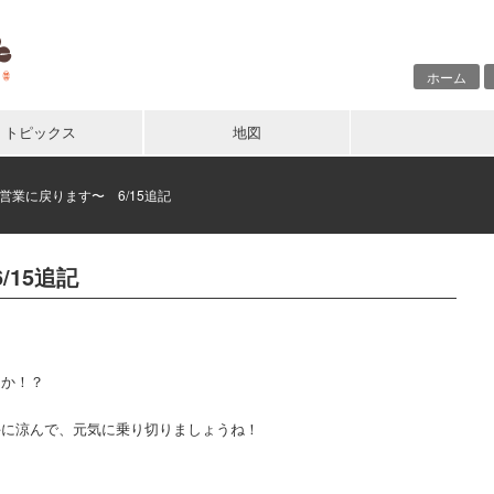
ホーム
トピックス
地図
常営業に戻ります〜 6/15追記
/15追記
うか！？
手に涼んで、元気に乗り切りましょうね！