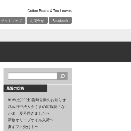
Coffee Beans & Tea Leaves
サイトマップ
お問合せ
Facebook
最近の投稿
8/15(土)22(土)臨時営業のお知らせ
武蔵府中法人会さまの広報誌「な
かま」夏号届きました〜
新物オリーブオイル入荷〜
夏ギフト受付中〜