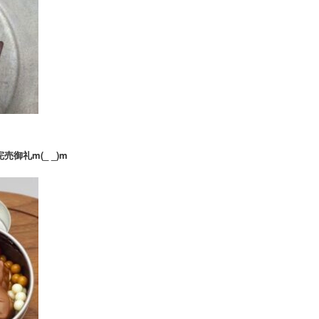
売御礼m(_ _)m