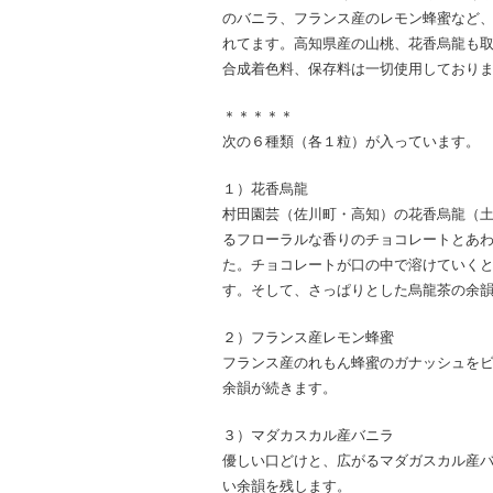
のバニラ、フランス産のレモン蜂蜜など
れてます。高知県産の山桃、花香烏龍も
合成着色料、保存料は一切使用しており
＊＊＊＊＊
次の６種類（各１粒）が入っています。
１）花香烏龍
村田園芸（佐川町・高知）の花香烏龍（土
るフローラルな香りのチョコレートとあ
た。チョコレートが口の中で溶けていく
す。そして、さっぱりとした烏龍茶の余
２）フランス産レモン蜂蜜
フランス産のれもん蜂蜜のガナッシュを
余韻が続きます。
３）マダカスカル産バニラ
優しい口どけと、広がるマダガスカル産
い余韻を残します。