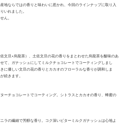
、産地ならではの香りと味わいに惹かれ、今回のラインナップに取り入
取りいれました。
ません。
佐文旦×烏龍茶）、土佐文旦の花の香りをまとわせた烏龍茶を酸味のあ
わせて、ガナッシュにしてミルクチョコレートでコーティングしまし
ときに優しい文旦の花の香りとカカオのフローラルな香りが調和しま
韻が続きます。
ビターチョコレートでコーティング。シトラスとカカオの香り、蜂蜜の
バニラの繊細で芳醇な香り。コク深いビターミルクガナッシュは心地よ