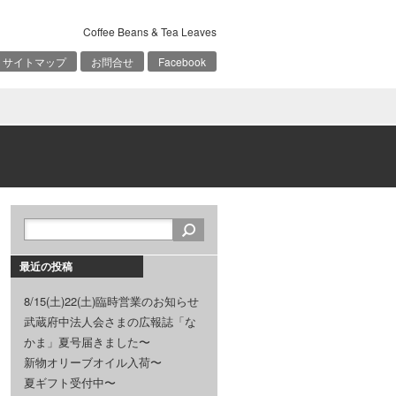
Coffee Beans & Tea Leaves
サイトマップ
お問合せ
Facebook
最近の投稿
8/15(土)22(土)臨時営業のお知らせ
武蔵府中法人会さまの広報誌「な
かま」夏号届きました〜
新物オリーブオイル入荷〜
夏ギフト受付中〜