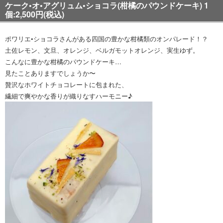
ケーク
•
オ
•
アグリュム
•
ショコラ(柑橘のパウンドケーキ) 1
個:2,500円(税込)
ポワリエ•ショコラさんがある四国の豊かな柑橘類のオンパレード！？
土佐レモン、文旦、オレンジ、ベルガモットオレンジ、実生ゆず。
こんなに豊かな柑橘のパウンドケーキ…
見たことありますでしょうか〜
贅沢なホワイトチョコレートに包まれた、
繊細で爽やかな香りが織りなすハーモニー♪