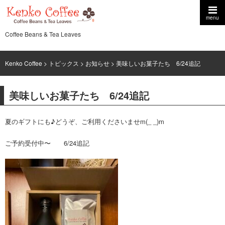
menu
Coffee Beans & Tea Leaves
Kenko Coffee
>
トピックス
>
お知らせ
> 美味しいお菓子たち 6/24追記
美味しいお菓子たち 6/24追記
夏のギフトにも♪どうぞ、ご利用くださいませm(_ _)m
ご予約受付中〜 6/24追記