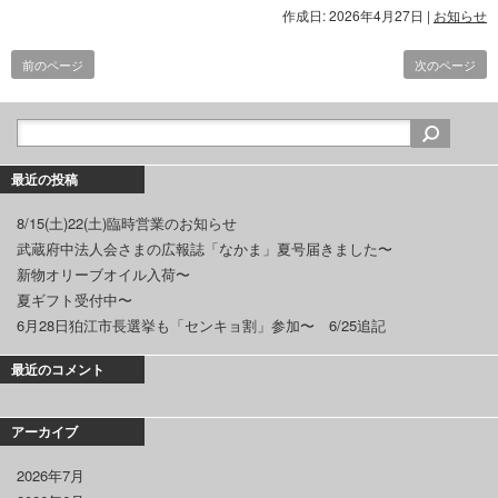
作成日: 2026年4月27日
|
お知らせ
前のページ
次のページ
最近の投稿
8/15(土)22(土)臨時営業のお知らせ
武蔵府中法人会さまの広報誌「なかま」夏号届きました〜
新物オリーブオイル入荷〜
夏ギフト受付中〜
6月28日狛江市長選挙も「センキョ割」参加〜 6/25追記
最近のコメント
アーカイブ
2026年7月