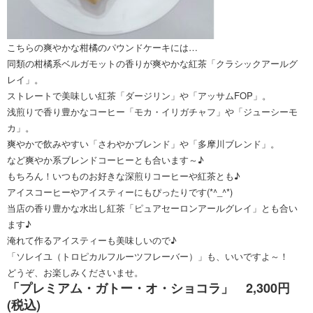
こちらの爽やかな柑橘のパウンドケーキには…
同類の柑橘系ベルガモットの香りが爽やかな紅茶「クラシックアールグ
レイ」。
ストレートで美味しい紅茶「ダージリン」や「アッサムFOP」。
浅煎りで香り豊かなコーヒー「モカ・イリガチャフ」や「ジューシーモ
カ」。
爽やかで飲みやすい「さわやかブレンド」や「多摩川ブレンド」。
など爽やか系ブレンドコーヒーとも合います～♪
もちろん！いつものお好きな深煎りコーヒーや紅茶とも♪
アイスコーヒーやアイスティーにもぴったりです(*^_^*)
当店の香り豊かな水出し紅茶「ピュアセーロンアールグレイ」とも合い
ます♪
淹れて作るアイスティーも美味しいので♪
「ソレイユ（トロピカルフルーツフレーバー）」も、いいですよ～！
どうぞ、お楽しみくださいませ。
「プレミアム・ガトー・オ・ショコラ」 2,300円
(税込)