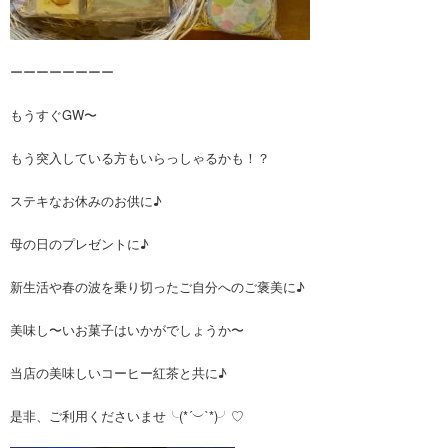
ーーーーーーーー
もうすぐGW〜
もう突入している方もいらっしゃるかも！？
ステキなお休みのお供に♪
母の日のプレゼントに♪
新生活や春の波を乗り切ったご自分へのご褒美に♪
美味し〜いお菓子はいかがでしょうか〜
当店の美味しいコーヒー紅茶と共に♪
是非、ご利用くださいませ╰(*´︶`*)╯♡