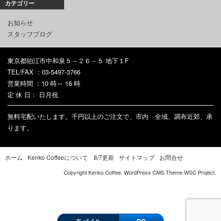
カテゴリー
お知らせ
スタッフブログ
東京都狛江市中和泉５－２６－５ 地下１F
TEL/FAX ：03-5497-3766
営業時間 ：10 時～ 16 時
定 休 日： 日月祝
無料宅配いたします。千円以上のご注文で、市内 全域、調布近郊、承
ります。
ホーム
Kenko Coffeeについて 8/7更新
サイトマップ
お問合せ
Copyright Kenko Coffee. WordPress CMS Theme
WSC Project
.