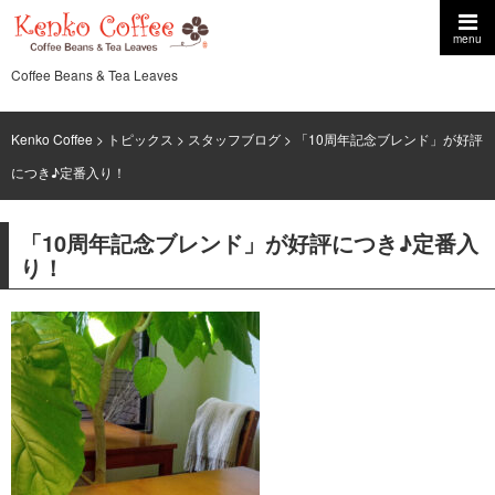
menu
Coffee Beans & Tea Leaves
Kenko Coffee
>
トピックス
>
スタッフブログ
> 「10周年記念ブレンド」が好評
につき♪定番入り！
「10周年記念ブレンド」が好評につき♪定番入
り！