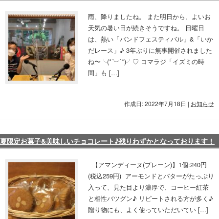
雨、降りましたね。 また明日から、よいお
天気の暑い日が続きそうですね。 日曜日
は、熱い「バンドフェスティバル」&「いか
だレース」♪ 3年ぶりに無事開催されました
ね〜╰(*´︶`*)╯♡ コマラジ「イズミの時
間」も […]
作成日: 2022年7月18日
|
お知らせ
夏限定お菓子&美味しいチョコレート♪残りわずかとなっております！
【アマンディーヌ(プレーン)】1個:240円
(税込259円) アーモンドとバターがたっぷり
入って、見た目より濃厚で、コーヒー紅茶
と相性バツグン♪ リピートされる方が多く♪
贈り物にも、よく使っていただいてい […]