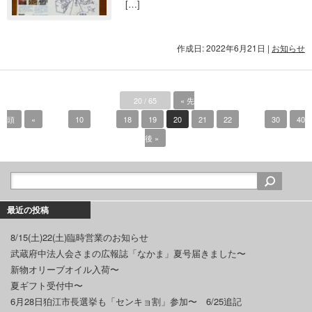
[…]
作成日: 2022年6月21日
|
お知らせ
20 / 65
« 先
頭
«
...
10
...
18
19
20
21
22
...
30
40
後 »
最近の投稿
8/15(土)22(土)臨時営業のお知らせ
武蔵府中法人会さまの広報誌「なかま」夏号届きました〜
新物オリーブオイル入荷〜
夏ギフト受付中〜
6月28日狛江市長選挙も「センキョ割」参加〜 6/25追記