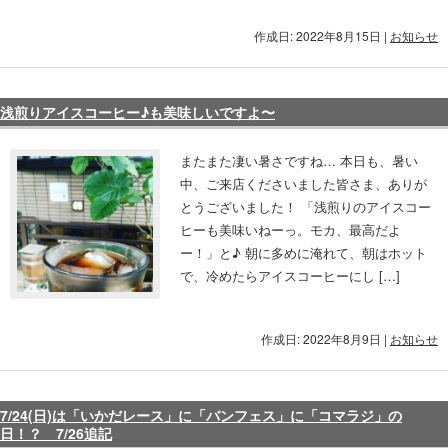
作成日: 2022年8月15日
|
お知らせ
浅煎りアイスコーヒー♪も美味しいですよ〜
またまた凄い暑さですね… 本日も、暑い
中、ご来店くださいました皆さま、ありが
とうございました！ 「浅煎りのアイスコー
ヒーも美味いねーっ。モカ、最高だよ
ー！」と♪ 朝に多めに淹れて、朝はホット
で、冷めたらアイスコーヒーにし […]
作成日: 2022年8月9日
|
お知らせ
7/24(日)は「いかだレース」に「バンフェス」に「コマラジ」の
日！？ 7/26追記