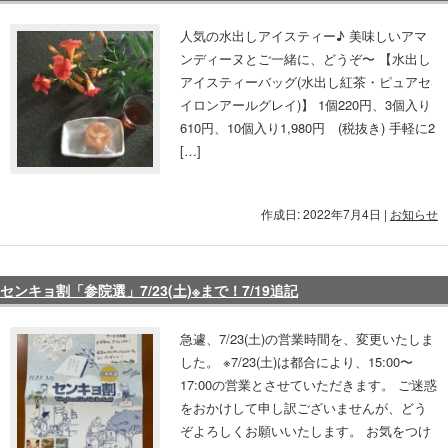
人気の水出しアイスティー♪ 美味しいアマ
ンディーヌとご一緒に、どうぞ〜 【水出し
アイスティーバッグ(水出し紅茶・ピュアセ
イロンアールグレイ)】 1個220円、3個入り
610円、10個入り1,980円 (税抜き) 手軽に2
[…]
作成日: 2022年7月4日
|
お知らせ
センキョ割「参院選」7/23(土)※まで！7/19追記
急遽、7/23(土)の営業時間を、変更いたしま
した。 ※7/23(土)は都合により、15:00〜
17:00の営業とさせていただきます。 ご迷惑
をおかけして申し訳ございませんが、どう
ぞよろしくお願いいたします。 お気をつけ