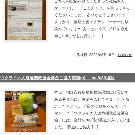
こちらの投稿を見てくださった社協さん
が、すぐに！ 「こまえくぼ」を持ってきて
くださいました。 ありがとうございます！
すっかり、当店の色々チラシコーナーに馴
染んでいます〜 あっという間に9月を迎え、
新しい9月号をお持ちく […]
作成日: 2022年8月18日
|
お知らせ
ウクライナ人道危機救援金募金ご協力感謝m(_ _)m 9/30追記
本日、狛江市役所福祉政策課窓口に置いて
ある募金箱に、募金を入れてきました〜 集
計したところ… 当店のケロちゃんスーパー
マン！？「ウクライナ人道危機救援金募金
箱」には、合計4,786円の募金が入っていま
した。 募金にご協力 […]