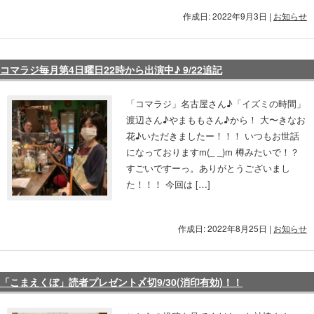
作成日: 2022年9月3日
|
お知らせ
コマラジ毎月第4日曜日22時から出演中♪ 9/22追記
「コマラジ」名古屋さん♪「イズミの時間」
渡辺さん♪やまももさん♪から！ 大〜きなお
花♪いただきましたー！！！ いつもお世話
になっておりますm(_ _)m 樽みたいで！？
すごいですーっ。ありがとうございまし
た！！！ 今回は […]
作成日: 2022年8月25日
|
お知らせ
「こまえくぼ」読者プレゼント〆切9/30(消印有効)！！