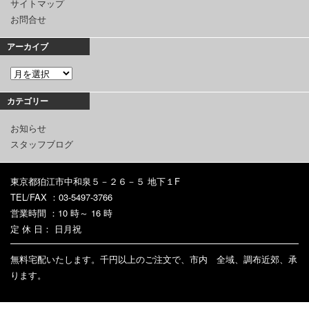
サイトマップ
お問合せ
アーカイブ
カテゴリー
お知らせ
スタッフブログ
東京都狛江市中和泉５－２６－５ 地下１F
TEL/FAX ：03-5497-3766
営業時間 ：10 時～ 16 時
定 休 日： 日月祝
無料宅配いたします。千円以上のご注文で、市内 全域、調布近郊、承
ります。