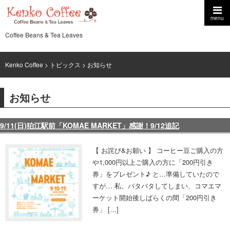
menu
Coffee Beans & Tea Leaves
Kenko Coffee
>
トピックス
> お知らせ
お知らせ
9/11(日)狛江駅前「KOMAE MARKET」感謝！9/12追記
【 お詫び&お願い 】 コーヒー豆ご購入の方
や1,000円以上ご購入の方に「200円引き
券」をプレゼント♪ と…準備していたので
すが… 私、バタバタしてしまい、コマエマ
ーケット開始後しばらくの間「200円引き
券」 […]